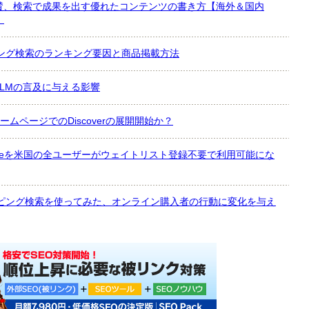
賛、検索で成果を出す優れたコンテンツの書き方【海外＆国内
】
ッピング検索のランキング要因と商品掲載方法
LMの言及に与える影響
ホームページでのDiscoverの展開開始か？
 Modeを米国の全ユーザーがウェイトリスト登録不要で利用可能にな
ョッピング検索を使ってみた、オンライン購入者の行動に変化を与え