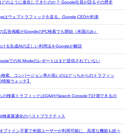
どのように進化してきたのか？ Google社員が語るその歴史
verviewはウェブトラフィックを送る、Google CEOが約束
の中での広告掲載がGoogleのPC検索でも開始（米国のみ）
ける生成AIの正しい利用法をGoogleが解説
h ConsoleでのAI Modeのレポートはまだ提供されていない
グル検索、コンバージョン率が高いのはどっちからのトラフィッ
O情報ウォッチ】
deからの検索トラフィックはGA4やSearch Consoleで計測できるの
するAI検索最適化のベストプラクティス
モードをオプトイン不要で米国ユーザーが利用可能に、高度な機能も続々