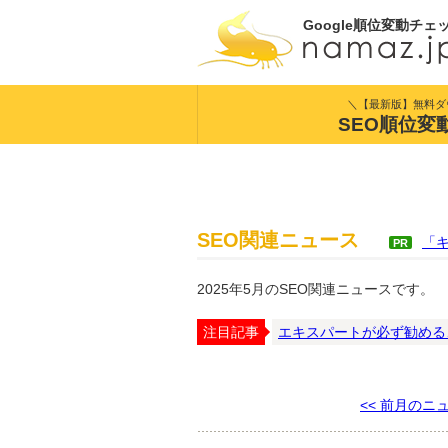
Google順位変動チェ
＼【最新版】無料ダ
SEO順位変
SEO関連ニュース
「
PR
2025年5月のSEO関連ニュースです。
注目記事
エキスパートが必ず勧める
<< 前月のニ