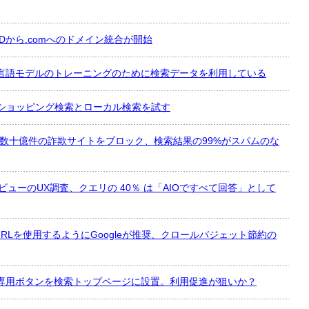
cTLDから.comへのドメイン統合が開始
大規模言語モデルのトレーニングのために検索データを利用している
Modeでショッピング検索とローカル検索を試す
は毎日数十億件の詐欺サイトをブロック、検索結果の99%がスパムのな
ーバービューのUX調査、クエリの 40％ は「AIOですべて回答」として
RLを使用するようにGoogleが推奨、クロールバジェット節約の
モード専用ボタンを検索トップページに設置。利用促進が狙いか？