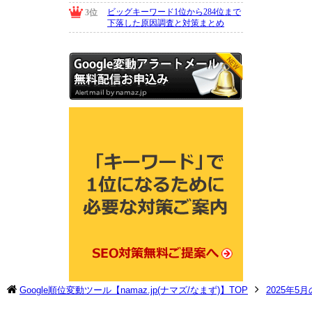
Google順位変動ツール【namaz.jp(ナマズ/なまず)】TOP
2025年5