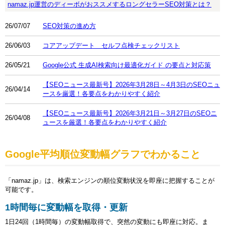
namaz.jp運営のディーボがおススメするロングセラーSEO対策とは？
26/07/07
SEO対策の進め方
26/06/03
コアアップデート セルフ点検チェックリスト
26/05/21
Google公式 生成AI検索向け最適化ガイド の要点と対応策
【SEOニュース最新号】2026年3月28日～4月3日のSEOニュ
26/04/14
ースを厳選！各要点をわかりやすく紹介
【SEOニュース最新号】2026年3月21日～3月27日のSEOニ
26/04/08
ュースを厳選！各要点をわかりやすく紹介
Google平均順位変動幅グラフでわかること
「namaz.jp」は、検索エンジンの順位変動状況を即座に把握することが
可能です。
1時間毎に変動幅を取得・更新
1日24回（1時間毎）の変動幅取得で、突然の変動にも即座に対応。ま