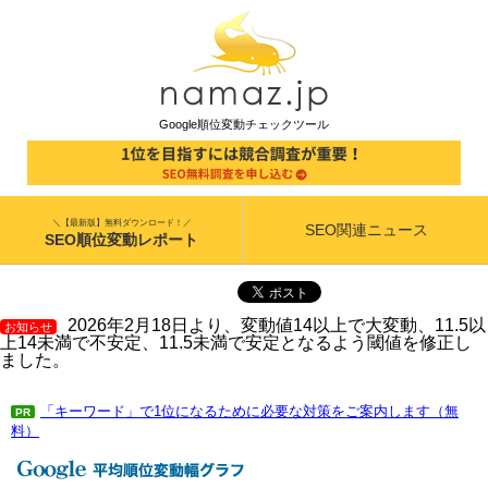
Google順位変動チェックツール
＼【最新版】無料ダウンロード！／
SEO関連ニュース
SEO順位変動レポート
2026年2月18日より、変動値14以上で大変動、11.5以
お知らせ
上14未満で不安定、11.5未満で安定となるよう閾値を修正し
ました。
「キーワード」で1位になるために必要な対策をご案内します（無
PR
料）