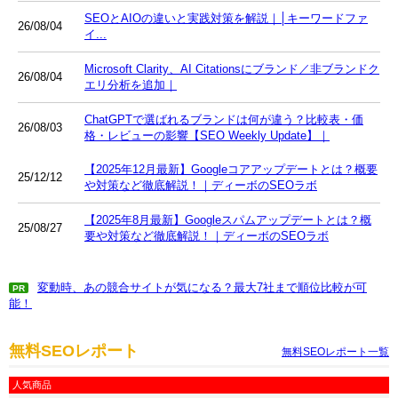
SEOとAIOの違いと実践対策を解説｜│キーワードファ
26/08/04
イ...
Microsoft Clarity、AI Citationsにブランド／非ブランドク
26/08/04
エリ分析を追加｜
ChatGPTで選ばれるブランドは何が違う？比較表・価
26/08/03
格・レビューの影響【SEO Weekly Update】｜
【2025年12月最新】Googleコアアップデートとは？概要
25/12/12
や対策など徹底解説！｜ディーボのSEOラボ
【2025年8月最新】Googleスパムアップデートとは？概
25/08/27
要や対策など徹底解説！｜ディーボのSEOラボ
変動時、あの競合サイトが気になる？最大7社まで順位比較が可
PR
能！
無料SEOレポート
無料SEOレポート一覧
人気商品