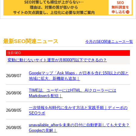
最新SEO関連ニュース
今月のSEO関連ニュース一覧
注目SEO
変動に動じないサイト運営が月8000円以下でできるの？
Googleマップ「Ask Maps」が日本を含む150以上の国と
26/08/07
地域に拡大、新機能も追加｜
TIME誌、ユーザーにはHTML、AIクローラーには
26/08/06
Markdownを配信｜
一次情報をAI時代に生かす方法と実践手順｜ディーボの
26/08/05
SEOラボ
unavailable_afterを未来の日付に自動更新しても大丈夫？
26/08/05
Googleの見解｜