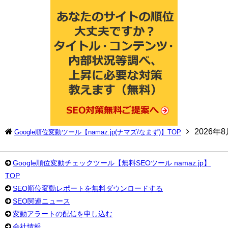
2026年
Google順位変動ツール【namaz.jp(ナマズ/なまず)】TOP
Google順位変動チェックツール【無料SEOツール namaz.jp】
TOP
SEO順位変動レポートを無料ダウンロードする
SEO関連ニュース
変動アラートの配信を申し込む
会社情報