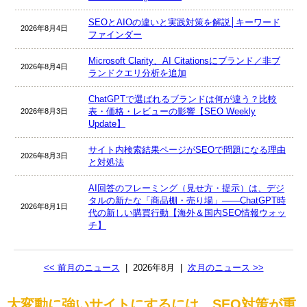
SEOとAIOの違いと実践対策を解説│キーワード
2026年8月4日
ファインダー
Microsoft Clarity、AI Citationsにブランド／非ブ
2026年8月4日
ランドクエリ分析を追加
ChatGPTで選ばれるブランドは何が違う？比較
表・価格・レビューの影響【SEO Weekly
2026年8月3日
Update】
サイト内検索結果ページがSEOで問題になる理由
2026年8月3日
と対処法
AI回答のフレーミング（見せ方・提示）は、デジ
タルの新たな「商品棚・売り場」――ChatGPT時
2026年8月1日
代の新しい購買行動【海外＆国内SEO情報ウォッ
チ】
<< 前月のニュース
|
2026年8月
|
次月のニュース >>
大変動に強いサイトにするには、SEO対策が重