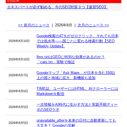
注目記事
エキスパートが必ず勧める、今のSEO対策３つ【速習SEO】
<< 前月のニュース
|
2026年8月
|
次月のニュース >>
Google検索の47％がゼロクリック、それでも日本
では低水準――国ごとに変わる検索行動【SEO
2026年8月10日
Weekly Update】
llms.txtはGEOに特別な効果があるのか？
2026年8月10日
「cats.txt」実験で検証
Googleマップ「Ask Maps」が日本を含む150以
2026年8月7日
上の国と地域に拡大、新機能も追加
TIME誌、ユーザーにはHTML、AIクローラーには
2026年8月6日
Markdownを配信
一次情報をAI時代に生かす方法と実践手順ディー
2026年8月5日
ボのSEOラボ
unavailable_afterを未来の日付に自動更新しても
2026年8月5日
大丈夫？ Googleの見解