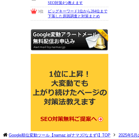
Google順位変動ツール【namaz.jp(ナマズ/なまず)】TOP
2025年5