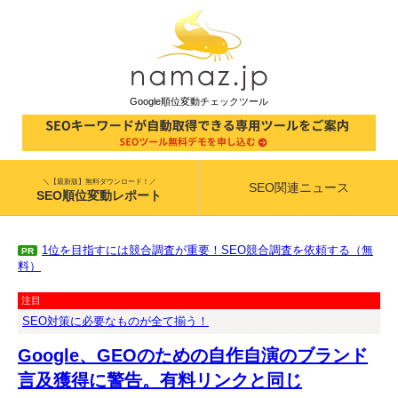
Google順位変動チェックツール
＼【最新版】無料ダウンロード！／
SEO関連ニュース
SEO順位変動レポート
1位を目指すには競合調査が重要！SEO競合調査を依頼する（無
PR
料）
注目
SEO対策に必要なものが全て揃う！
Google、GEOのための自作自演のブランド
言及獲得に警告。有料リンクと同じ