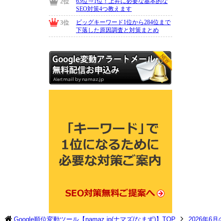
Google順位変動ツール【namaz.jp(ナマズ/なまず)】TOP
2026年6