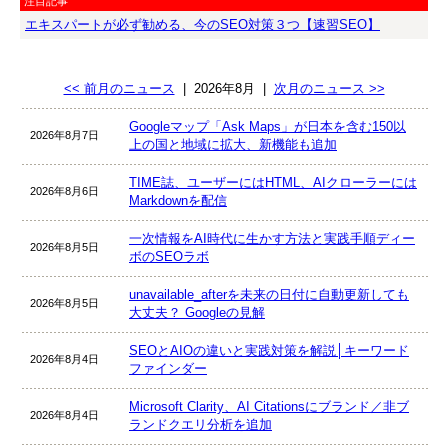
注目記事
エキスパートが必ず勧める、今のSEO対策３つ【速習SEO】
<< 前月のニュース
|
2026年8月
|
次月のニュース >>
Googleマップ「Ask Maps」が日本を含む150以
2026年8月7日
上の国と地域に拡大、新機能も追加
TIME誌、ユーザーにはHTML、AIクローラーには
2026年8月6日
Markdownを配信
一次情報をAI時代に生かす方法と実践手順ディー
2026年8月5日
ボのSEOラボ
unavailable_afterを未来の日付に自動更新しても
2026年8月5日
大丈夫？ Googleの見解
SEOとAIOの違いと実践対策を解説│キーワード
2026年8月4日
ファインダー
Microsoft Clarity、AI Citationsにブランド／非ブ
2026年8月4日
ランドクエリ分析を追加