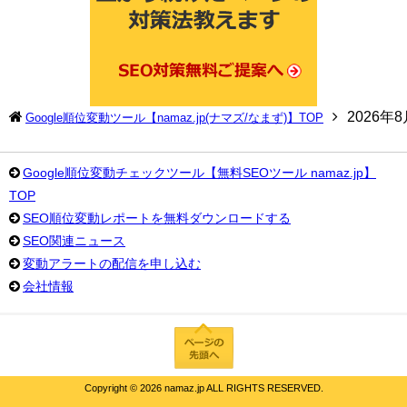
2026年
Google順位変動ツール【namaz.jp(ナマズ/なまず)】TOP
Google順位変動チェックツール【無料SEOツール namaz.jp】
TOP
SEO順位変動レポートを無料ダウンロードする
SEO関連ニュース
変動アラートの配信を申し込む
会社情報
Copyright ©
2026 namaz.jp ALL RIGHTS RESERVED.