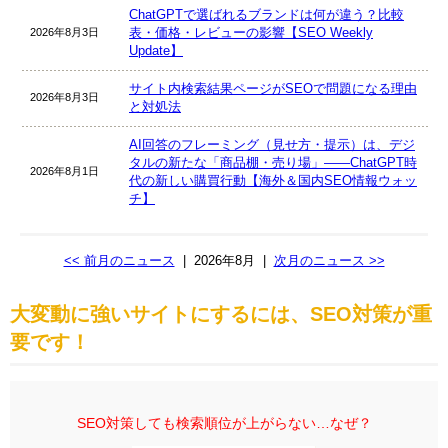
ChatGPTで選ばれるブランドは何が違う？比較
表・価格・レビューの影響【SEO Weekly
2026年8月3日
Update】
サイト内検索結果ページがSEOで問題になる理由
2026年8月3日
と対処法
AI回答のフレーミング（見せ方・提示）は、デジ
タルの新たな「商品棚・売り場」――ChatGPT時
2026年8月1日
代の新しい購買行動【海外＆国内SEO情報ウォッ
チ】
<< 前月のニュース
|
2026年8月
|
次月のニュース >>
大変動に強いサイトにするには、SEO対策が重
要です！
SEO対策しても検索順位が上がらない…なぜ？