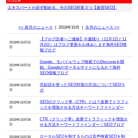
注目記事
エキスパートが必ず勧める、今のSEO対策３つ【速習SEO】
<< 前月のニュース
|
2018年10月
|
次月のニュース >>
【ブログ読者へご連絡】今週残り（11月1日と11
2018年10月31
月2日）はブログ更新をお休みします海外SEO情
日
報ブログ
Google、モバイルウェブ検索でのDiscoverを開
2018年10月31
始。Googleがポータルサイトになるか？海外
日
SEO情報ブログ
共起語を使ったSEO対策の方法についてSEOラ
2018年10月30
日
ボ
SEOのクリック率（CTR）とは？改善でトラフィ
2018年10月30
日
ックを増加させる方法キーワードファインダー
CTR（クリック率）改善でトラフィックを増加さ
2018年10月30
日
せる方法キーワードファインダー｜SEOブログ
ローカルSEOを制するものは音声検索SEOを制
2018年10月30