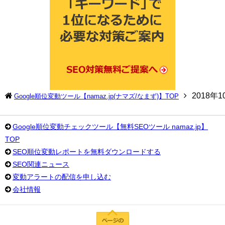
2018年
Google順位変動ツール【namaz.jp(ナマズ/なまず)】TOP
Google順位変動チェックツール【無料SEOツール namaz.jp】
TOP
SEO順位変動レポートを無料ダウンロードする
SEO関連ニュース
変動アラートの配信を申し込む
会社情報