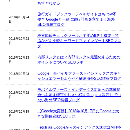
日
もすぐわかる
旅行ガイドブックやトラベルサイトはもはや不
2018年10月24
要？ Googleと一緒に旅行計画を立てよう海外
日
SEO情報ブログ
検索順位チェックツールおすすめ8選！機能・特
2018年10月23
徴などを比較キーワードファインダー｜SEOブロ
日
グ
内部リンクとは？内部リンクを最適化するための
2018年10月23
日
ポイントについてSEOラボ
Google、モバイルファーストインデックスのキャ
2018年10月23
日
ッシュエラーをようやく解消海外SEO情報ブログ
モバイルファーストインデックス対応への準備度
2018年10月22
合いを示す特定のしきい値をGoogleは設定してい
日
ない海外SEO情報ブログ
【Google大変動】2018年10月17日にGoogleで大
2018年10月19
日
きな順位変動SEOラボ
Fetch as Googleからのインデックス送信はMFI移