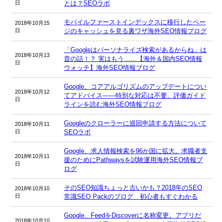
日
とは？SEOラボ
モバイルファーストインデックスに移行したペー
2018年10月15
日
ジのキャッシュを見る裏ワザ海外SEO情報ブログ
「Googleはパーソナライズ検索があるからね」は
2018年10月13
昔の話！？ 実はもう……【海外＆国内SEO情報
日
ウォッチ】海外SEO情報ブログ
Google、コアアルゴリズムのアップデートについ
2018年10月12
てアドバイス――特別な対応は不要、評価ガイド
日
ラインを読む海外SEO情報ブログ
Googleのクローラーに巡回申請する方法について
2018年10月11
日
SEOラボ
Google、求人情報検索を96か国に拡大。求職者支
2018年10月11
援のためにPathwaysを試験運用海外SEO情報ブ
日
ログ
そのSEO知識ちょっと古いかも？2018年のSEO
2018年10月10
日
常識SEO Packのブログ 初心者もすぐわかる
Google、FeedをDiscoverに名称変更。アプリだ
2018年10月10