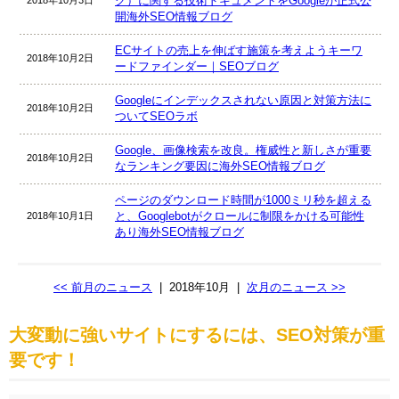
グ）に関する技術ドキュメントをGoogleが正式公
2018年10月3日
開海外SEO情報ブログ
ECサイトの売上を伸ばす施策を考えようキーワ
2018年10月2日
ードファインダー｜SEOブログ
Googleにインデックスされない原因と対策方法に
2018年10月2日
ついてSEOラボ
Google、画像検索を改良。権威性と新しさが重要
2018年10月2日
なランキング要因に海外SEO情報ブログ
ページのダウンロード時間が1000ミリ秒を超える
と、Googlebotがクロールに制限をかける可能性
2018年10月1日
あり海外SEO情報ブログ
<< 前月のニュース
|
2018年10月
|
次月のニュース >>
大変動に強いサイトにするには、SEO対策が重
要です！