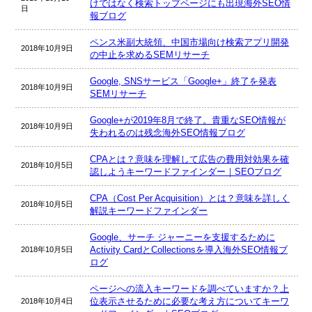
けではなく検索トップページにも出現海外SEO情
日
報ブログ
ペンス米副大統領、中国市場向け検索アプリ開発
2018年10月9日
の中止を求めるSEMリサーチ
Google, SNSサービス「Google+」終了を発表
2018年10月9日
SEMリサーチ
Google+が2019年8月で終了。貴重なSEO情報が
2018年10月9日
失われるのは残念海外SEO情報ブログ
CPAとは？意味を理解して広告の費用対効果を確
2018年10月5日
認しようキーワードファインダー｜SEOブログ
CPA（Cost Per Acquisition）とは？意味を詳しく
2018年10月5日
解説キーワードファインダー
Google、サーチ ジャーニーを支援するために
Activity CardとCollectionsを導入海外SEO情報ブ
2018年10月5日
ログ
ページへの流入キーワードを調べていますか？上
位表示させるために必要な考え方についてキーワ
2018年10月4日