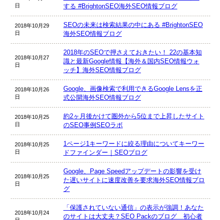
日
する #BrightonSEO海外SEO情報ブログ
SEOの未来は検索結果の中にある #BrightonSEO
2018年10月29
日
海外SEO情報ブログ
2018年のSEOで押さえておきたい！ 22の基本知
2018年10月27
識と最新Google情報【海外＆国内SEO情報ウォ
日
ッチ】海外SEO情報ブログ
Google、画像検索で利用できるGoogle Lensを正
2018年10月26
日
式公開海外SEO情報ブログ
約2ヶ月後かけて圏外から5位まで上昇したサイト
2018年10月25
日
のSEO事例SEOラボ
1ページ1キーワードに絞る理由についてキーワー
2018年10月25
日
ドファインダー｜SEOブログ
Google、Page Speedアップデートの影響を受け
2018年10月25
た遅いサイトに速度改善を要求海外SEO情報ブロ
日
グ
「保護されていない通信」の表示が強調！あなた
2018年10月24
のサイトは大丈夫？SEO Packのブログ 初心者