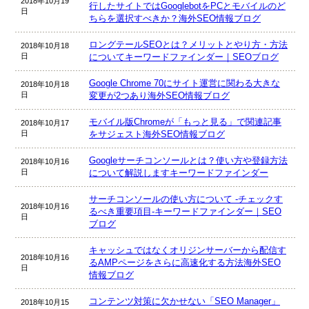
2018年10月19
行したサイトではGooglebotをPCとモバイルのど
日
ちらを選択すべきか？海外SEO情報ブログ
ロングテールSEOとは？メリットとやり方・方法
2018年10月18
日
についてキーワードファインダー｜SEOブログ
Google Chrome 70にサイト運営に関わる大きな
2018年10月18
日
変更が2つあり海外SEO情報ブログ
モバイル版Chromeが「もっと見る」で関連記事
2018年10月17
日
をサジェスト海外SEO情報ブログ
Googleサーチコンソールとは？使い方や登録方法
2018年10月16
日
について解説しますキーワードファインダー
サーチコンソールの使い方について -チェックす
2018年10月16
るべき重要項目-キーワードファインダー｜SEO
日
ブログ
キャッシュではなくオリジンサーバーから配信す
2018年10月16
るAMPページをさらに高速化する方法海外SEO
日
情報ブログ
コンテンツ対策に欠かせない「SEO Manager」
2018年10月15