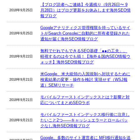
【ブログ読者へご連絡】今週残り（9月26日〜 9
月28日）はブログ更新をお休みします海外SEO情
2018年9月25日
報ブログ
Googleアナリティクス管理権限を持っているサイ
トがSearch Consoleに自動的に所有者登録された
2018年9月25日
通知が届く海外SEO情報ブログ
無料でだれでもできるSEO基礎「●●の工夫」、
軽視するのは今でも損！【海外＆国内SEO情報ウ
2018年9月22日
ォッチ】海外SEO情報ブログ
米Google、米大統領の入国規制へ対抗するために
検索結果の変更・操作を検討 実現せず（WSJ報
2018年9月21日
道）SEMリサーチ
モバイルファーストインデックスとは？影響と対
2018年9月21日
応についてまとめSEOラボ
モバイルファーストインデックス移行後に注意し
たいこと2つ――キャッシュエラーとロールバッ
2018年9月21日
クなし海外SEO情報ブログ
Google、多数のサイト運営者に MFI移行通知を送