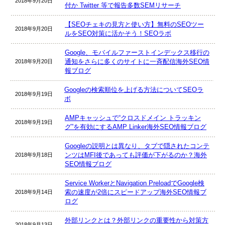
2018年9月20日
付か Twitter 等で報告多数SEMリサーチ
【SEOチェキの見方と使い方】無料のSEOツー
2018年9月20日
ルをSEO対策に活かそう！SEOラボ
Google、モバイルファーストインデックス移行の
通知をさらに多くのサイトに一斉配信海外SEO情
2018年9月20日
報ブログ
Googleの検索順位を上げる方法についてSEOラ
2018年9月19日
ボ
AMPキャッシュで“クロスドメイン トラッキン
2018年9月19日
グ”を有効にするAMP Linker海外SEO情報ブログ
Googleの説明とは異なり、タブで隠されたコンテ
ンツはMFI後であっても評価が下がるのか？海外
2018年9月18日
SEO情報ブログ
Service WorkerとNavigation PreloadでGoogle検
索の速度が2倍にスピードアップ海外SEO情報ブ
2018年9月14日
ログ
外部リンクとは？外部リンクの重要性から対策方
2018年9月13日