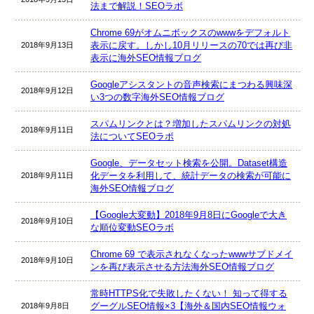
法まで解説！SEOラボ
Chrome 69がオムニボックスのwwwをデフォルト
表示に戻す。しかし10月リリースの70では再び非
2018年9月13日
表示に海外SEO情報ブログ
Googleアシスタントの音声検索にまつわる興味深
2018年9月12日
い3つの数字海外SEO情報ブログ
スパムリンクとは？増加したスパムリンクの対処
2018年9月11日
法についてSEOラボ
Google、データセット検索を公開。Dataset構造
化データを利用して、統計データの検索が可能に
2018年9月11日
海外SEO情報ブログ
【Google大変動】2018年9月8日にGoogleで大き
2018年9月10日
な順位変動SEOラボ
Chrome 69 で表示されなくなったwwwサブドメイ
2018年9月10日
ンを再び表示させる方法海外SEO情報ブログ
常時HTTPS化で失敗したくない！ 知って得する
グーグルSEO情報×3【海外＆国内SEO情報ウォ
2018年9月8日