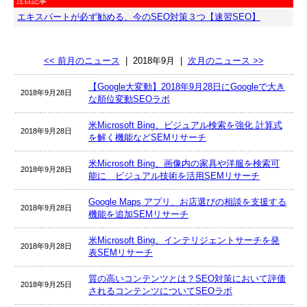
注目記事
エキスパートが必ず勧める、今のSEO対策３つ【速習SEO】
<< 前月のニュース
|
2018年9月
|
次月のニュース >>
【Google大変動】2018年9月28日にGoogleで大き
2018年9月28日
な順位変動SEOラボ
米Microsoft Bing、ビジュアル検索を強化 計算式
2018年9月28日
を解く機能などSEMリサーチ
米Microsoft Bing、画像内の家具や洋服を検索可
2018年9月28日
能に ビジュアル技術を活用SEMリサーチ
Google Maps アプリ、お店選びの相談を支援する
2018年9月28日
機能を追加SEMリサーチ
米Microsoft Bing、インテリジェントサーチを発
2018年9月28日
表SEMリサーチ
質の高いコンテンツとは？SEO対策において評価
2018年9月25日
されるコンテンツについてSEOラボ