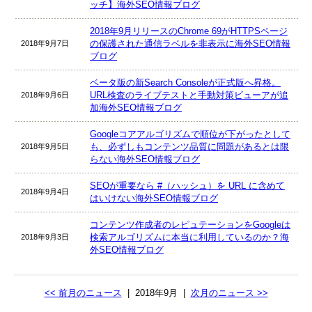
ッチ】海外SEO情報ブログ
2018年9月リリースのChrome 69がHTTPSページ
の保護された通信ラベルを非表示に海外SEO情報
2018年9月7日
ブログ
ベータ版の新Search Consoleが正式版へ昇格。
URL検査のライブテストと手動対策ビューアが追
2018年9月6日
加海外SEO情報ブログ
Googleコアアルゴリズムで順位が下がったとして
も、必ずしもコンテンツ品質に問題があるとは限
2018年9月5日
らない海外SEO情報ブログ
SEOが重要なら #（ハッシュ）を URL に含めて
2018年9月4日
はいけない海外SEO情報ブログ
コンテンツ作成者のレピュテーションをGoogleは
検索アルゴリズムに本当に利用しているのか？海
2018年9月3日
外SEO情報ブログ
<< 前月のニュース
|
2018年9月
|
次月のニュース >>