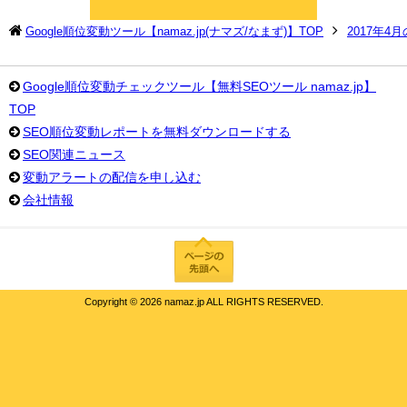
Google順位変動ツール【namaz.jp(ナマズ/なまず)】TOP
2017年4
Google順位変動チェックツール【無料SEOツール namaz.jp】
TOP
SEO順位変動レポートを無料ダウンロードする
SEO関連ニュース
変動アラートの配信を申し込む
会社情報
Copyright ©
2026 namaz.jp ALL RIGHTS RESERVED.