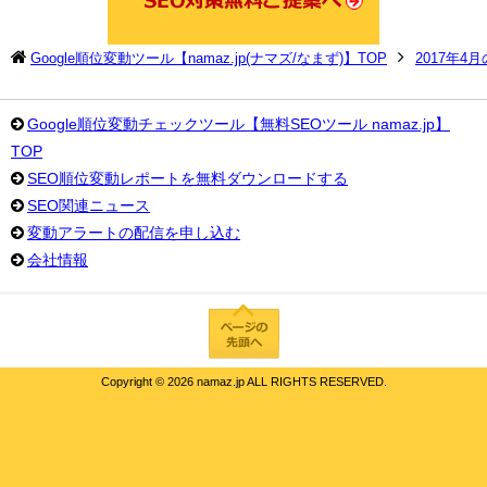
Google順位変動ツール【namaz.jp(ナマズ/なまず)】TOP
2017年4
Google順位変動チェックツール【無料SEOツール namaz.jp】
TOP
SEO順位変動レポートを無料ダウンロードする
SEO関連ニュース
変動アラートの配信を申し込む
会社情報
Copyright ©
2026 namaz.jp ALL RIGHTS RESERVED.