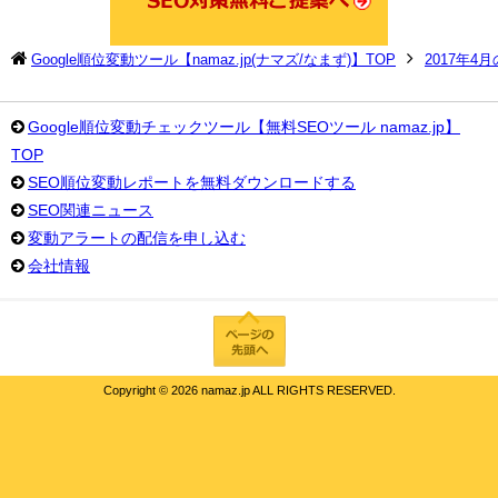
Google順位変動ツール【namaz.jp(ナマズ/なまず)】TOP
2017年4
Google順位変動チェックツール【無料SEOツール namaz.jp】
TOP
SEO順位変動レポートを無料ダウンロードする
SEO関連ニュース
変動アラートの配信を申し込む
会社情報
Copyright ©
2026 namaz.jp ALL RIGHTS RESERVED.