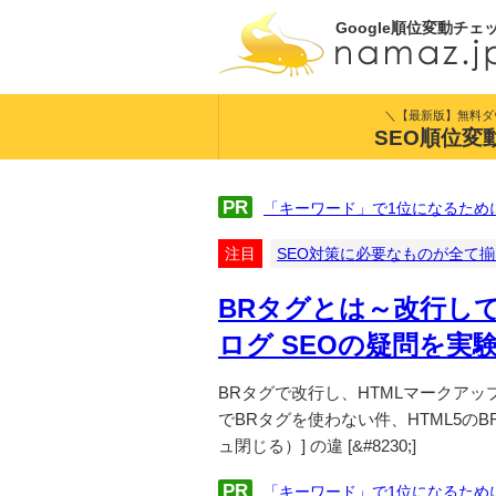
Google順位変動チェ
＼【最新版】無料ダ
SEO順位変
PR
「キーワード」で1位になるため
注目
SEO対策に必要なものが全て
BRタグとは～改行して
ログ SEOの疑問を実
BRタグで改行し、HTMLマークアッ
でBRタグを使わない件、HTML5のBR
ュ閉じる）] の違 [&#8230;]
PR
「キーワード」で1位になるため