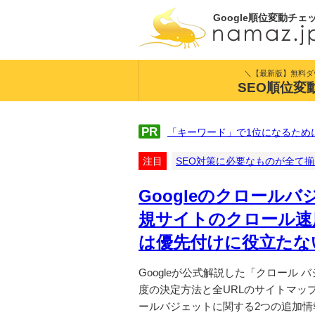
Google順位変動チェ
＼【最新版】無料ダ
SEO順位変
PR
「キーワード」で1位になるため
注目
SEO対策に必要なものが全て
Googleのクロール
規サイトのクロール速
は優先付けに役立たな
Googleが公式解説した「クロール
度の決定方法と全URLのサイトマップは
ールバジェットに関する2つの追加情