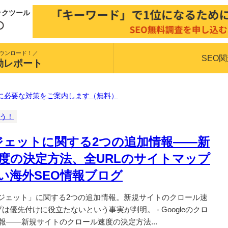
ックツール
ウンロード！／
SEO
動レポート
に必要な対策をご案内します（無料）
揃う！
バジェットに関する2つの追加情報――新
度の決定方法、全URLのサイトマップ
い海外SEO情報ブログ
 バジェット」に関する2つの追加情報。新規サイトのクロール速
優先付けに役立たないという事実が判明。 - Googleのクロ
報――新規サイトのクロール速度の決定方法...