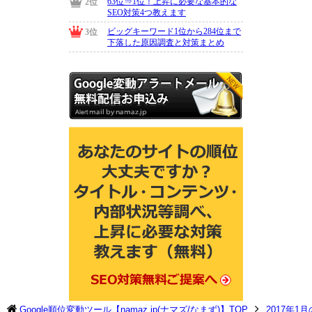
Google順位変動ツール【namaz.jp(ナマズ/なまず)】TOP
2017年1