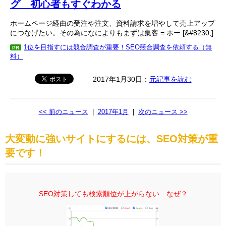
グ 初心者もすぐわかる
ホームページ経由の受注や注文、資料請求を増やして売上アップ
につなげたい。その為になによりもまずは集客 = ホー [&#8230;]
1位を目指すには競合調査が重要！SEO競合調査を依頼する（無
PR
料）
2017年1月30日：
元記事を読む
<< 前のニュース
|
2017年1月
|
次のニュース >>
大変動に強いサイトにするには、SEO対策が重
要です！
SEO対策しても検索順位が上がらない…なぜ？