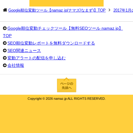
Google順位変動ツール【namaz.jp(ナマズ/なまず)】TOP
2017年1
Google順位変動チェックツール【無料SEOツール namaz.jp】
TOP
SEO順位変動レポートを無料ダウンロードする
SEO関連ニュース
変動アラートの配信を申し込む
会社情報
Copyright ©
2026 namaz.jp ALL RIGHTS RESERVED.