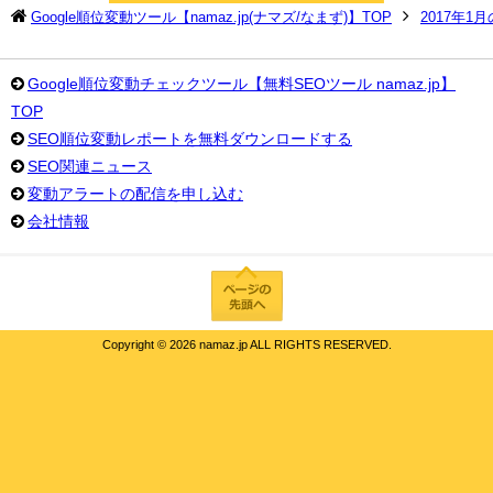
Google順位変動ツール【namaz.jp(ナマズ/なまず)】TOP
2017年1
Google順位変動チェックツール【無料SEOツール namaz.jp】
TOP
SEO順位変動レポートを無料ダウンロードする
SEO関連ニュース
変動アラートの配信を申し込む
会社情報
Copyright ©
2026 namaz.jp ALL RIGHTS RESERVED.