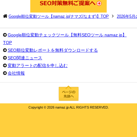
Google順位変動ツール【namaz.jp(ナマズ/なまず)】TOP
2026年5
Google順位変動チェックツール【無料SEOツール namaz.jp】
TOP
SEO順位変動レポートを無料ダウンロードする
SEO関連ニュース
変動アラートの配信を申し込む
会社情報
Copyright ©
2026 namaz.jp ALL RIGHTS RESERVED.