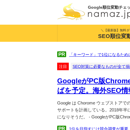
Google順位変動チェ
＼【最新版】無料ダ
SEO順位変
PR
「キーワード」で1位になるため
注目
SEO対策に必要なものが全て
GoogleがPC版Chr
ばを予定。海外SEO
Google は Chorome ウェブス
サポートを計画している。2018年半には、Wi
になりそうだ。 - GoogleがPC版Ch
PR
1位を目指すには競合調査が重要