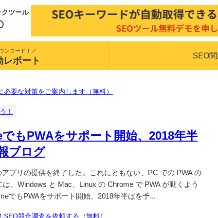
ックツール
ウンロード！／
SEO
動レポート
に必要な対策をご案内します（無料）
揃う！
omeでもPWAをサポート開始、2018年半
情報ブログ
トアでのアプリの提供を終了した。これにともない、PC での PWA の
ndows と Mac、Linux の Chrome で PWA が動くよう
romeでもPWAをサポート開始、2018年半ばを予...
！SEO競合調査を依頼する（無料）