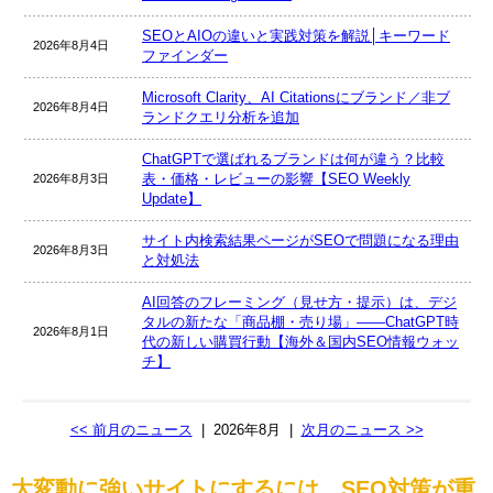
SEOとAIOの違いと実践対策を解説│キーワード
2026年8月4日
ファインダー
Microsoft Clarity、AI Citationsにブランド／非ブ
2026年8月4日
ランドクエリ分析を追加
ChatGPTで選ばれるブランドは何が違う？比較
表・価格・レビューの影響【SEO Weekly
2026年8月3日
Update】
サイト内検索結果ページがSEOで問題になる理由
2026年8月3日
と対処法
AI回答のフレーミング（見せ方・提示）は、デジ
タルの新たな「商品棚・売り場」――ChatGPT時
2026年8月1日
代の新しい購買行動【海外＆国内SEO情報ウォッ
チ】
<< 前月のニュース
|
2026年8月
|
次月のニュース >>
大変動に強いサイトにするには、SEO対策が重