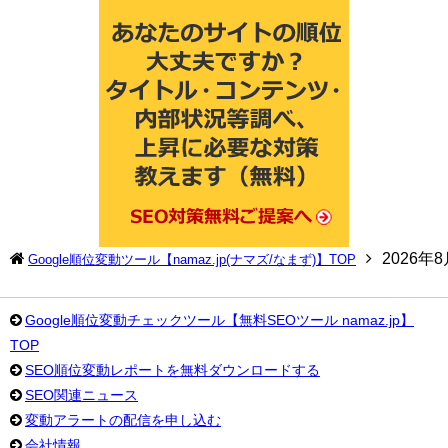
2026年
Google順位変動ツール【namaz.jp(ナマズ/なまず)】TOP
Google順位変動チェックツール【無料SEOツール namaz.jp】
TOP
SEO順位変動レポートを無料ダウンロードする
SEO関連ニュース
変動アラートの配信を申し込む
会社情報