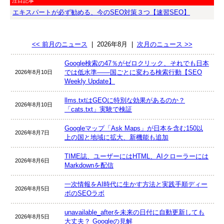
注目記事
エキスパートが必ず勧める、今のSEO対策３つ【速習SEO】
<< 前月のニュース
|
2026年8月
|
次月のニュース >>
Google検索の47％がゼロクリック、それでも日本
では低水準――国ごとに変わる検索行動【SEO
2026年8月10日
Weekly Update】
llms.txtはGEOに特別な効果があるのか？
2026年8月10日
「cats.txt」実験で検証
Googleマップ「Ask Maps」が日本を含む150以
2026年8月7日
上の国と地域に拡大、新機能も追加
TIME誌、ユーザーにはHTML、AIクローラーには
2026年8月6日
Markdownを配信
一次情報をAI時代に生かす方法と実践手順ディー
2026年8月5日
ボのSEOラボ
unavailable_afterを未来の日付に自動更新しても
2026年8月5日
大丈夫？ Googleの見解