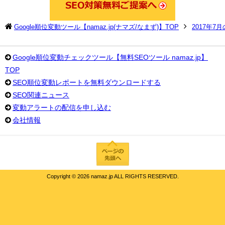
Google順位変動ツール【namaz.jp(ナマズ/なまず)】TOP
2017年7
Google順位変動チェックツール【無料SEOツール namaz.jp】
TOP
SEO順位変動レポートを無料ダウンロードする
SEO関連ニュース
変動アラートの配信を申し込む
会社情報
Copyright ©
2026 namaz.jp ALL RIGHTS RESERVED.