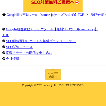
Google順位変動ツール【namaz.jp(ナマズ/なまず)】TOP
2017年4
Google順位変動チェックツール【無料SEOツール namaz.jp】
TOP
SEO順位変動レポートを無料ダウンロードする
SEO関連ニュース
変動アラートの配信を申し込む
会社情報
Copyright ©
2026 namaz.jp ALL RIGHTS RESERVED.