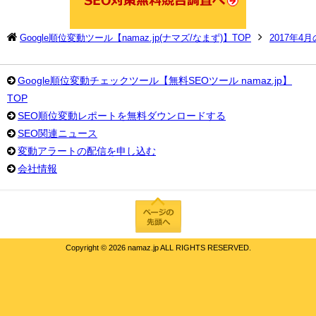
Google順位変動ツール【namaz.jp(ナマズ/なまず)】TOP
2017年4
Google順位変動チェックツール【無料SEOツール namaz.jp】
TOP
SEO順位変動レポートを無料ダウンロードする
SEO関連ニュース
変動アラートの配信を申し込む
会社情報
Copyright ©
2026 namaz.jp ALL RIGHTS RESERVED.