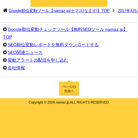
Google順位変動ツール【namaz.jp(ナマズ/なまず)】TOP
2017年4
Google順位変動チェックツール【無料SEOツール namaz.jp】
TOP
SEO順位変動レポートを無料ダウンロードする
SEO関連ニュース
変動アラートの配信を申し込む
会社情報
Copyright ©
2026 namaz.jp ALL RIGHTS RESERVED.