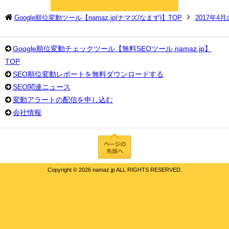
Google順位変動ツール【namaz.jp(ナマズ/なまず)】TOP
2017年4
Google順位変動チェックツール【無料SEOツール namaz.jp】
TOP
SEO順位変動レポートを無料ダウンロードする
SEO関連ニュース
変動アラートの配信を申し込む
会社情報
Copyright ©
2026 namaz.jp ALL RIGHTS RESERVED.