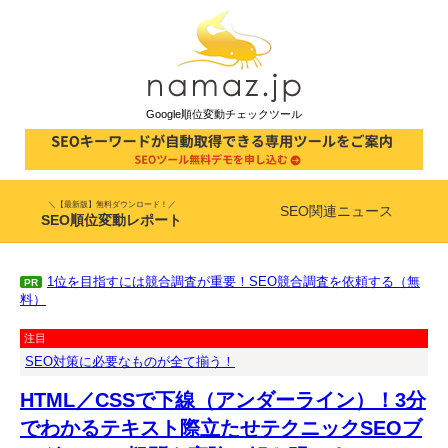
Google順位変動チェックツール
＼【最新版】無料ダウンロード！／
SEO関連ニュース
SEO順位変動レポート
1位を目指すには競合調査が重要！SEO競合調査を依頼する（無
PR
料）
注目
SEO対策に必要なものが全て揃う！
HTML／CSSで下線（アンダーライン）！3分
でわかるテキスト際立たせテクニックSEOブ