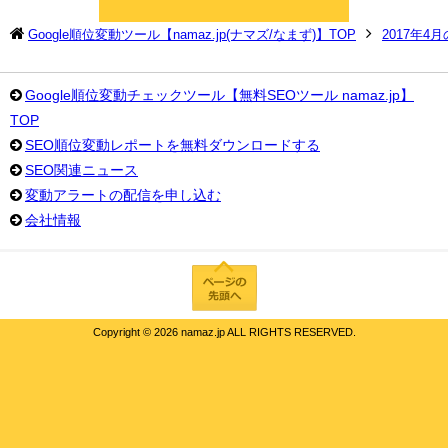
Google順位変動ツール【namaz.jp(ナマズ/なまず)】TOP
2017年4
Google順位変動チェックツール【無料SEOツール namaz.jp】
TOP
SEO順位変動レポートを無料ダウンロードする
SEO関連ニュース
変動アラートの配信を申し込む
会社情報
Copyright ©
2026 namaz.jp ALL RIGHTS RESERVED.