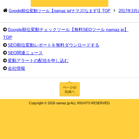
Google順位変動ツール【namaz.jp(ナマズ/なまず)】TOP
2017年3
Google順位変動チェックツール【無料SEOツール namaz.jp】
TOP
SEO順位変動レポートを無料ダウンロードする
SEO関連ニュース
変動アラートの配信を申し込む
会社情報
Copyright ©
2026 namaz.jp ALL RIGHTS RESERVED.