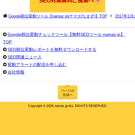
Google順位変動ツール【namaz.jp(ナマズ/なまず)】TOP
2017年1
Google順位変動チェックツール【無料SEOツール namaz.jp】
TOP
SEO順位変動レポートを無料ダウンロードする
SEO関連ニュース
変動アラートの配信を申し込む
会社情報
Copyright ©
2026 namaz.jp ALL RIGHTS RESERVED.