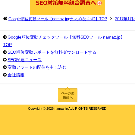
Google順位変動ツール【namaz.jp(ナマズ/なまず)】TOP
2017年1
Google順位変動チェックツール【無料SEOツール namaz.jp】
TOP
SEO順位変動レポートを無料ダウンロードする
SEO関連ニュース
変動アラートの配信を申し込む
会社情報
Copyright ©
2026 namaz.jp ALL RIGHTS RESERVED.