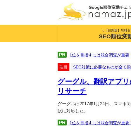
Google順位変動チェ
＼【最新版】無料ダ
SEO順位変
PR
1位を目指すには競合調査が重要
注目
SEO対策に必要なものが全て
グーグル、翻訳アプリ
リサーチ
グーグルは2017年1月24日、スマホ
訳に対応した。
PR
1位を目指すには競合調査が重要