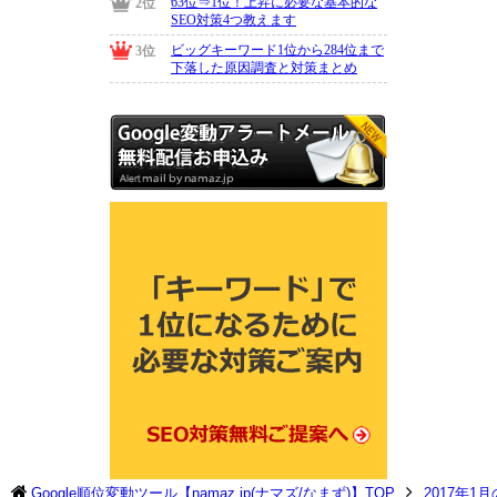
Google順位変動ツール【namaz.jp(ナマズ/なまず)】TOP
2017年1