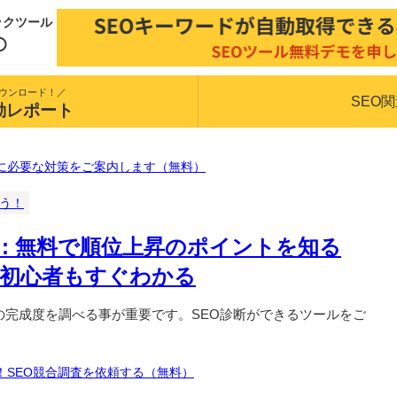
ックツール
ウンロード！／
SEO
動レポート
に必要な対策をご案内します（無料）
揃う！
 : 無料で順位上昇のポイントを知る
 初心者もすぐわかる
の完成度を調べる事が重要です。SEO診断ができるツールをご
！SEO競合調査を依頼する（無料）