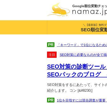
Google順位変動チェ
＼【最新版】無料ダ
SEO順位変
PR
「キーワード」で1位になるため
注目
SEO対策に必要なものが全て
SEO対策の診断ツール
SEOパックのブログ
SEO対策をするにあたって、サイト
紹介します。 コン [&#8230;]
PR
1位を目指すには競合調査が重要