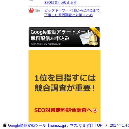
Google順位変動ツール【namaz.jp(ナマズ/なまず)】TOP
2017年1