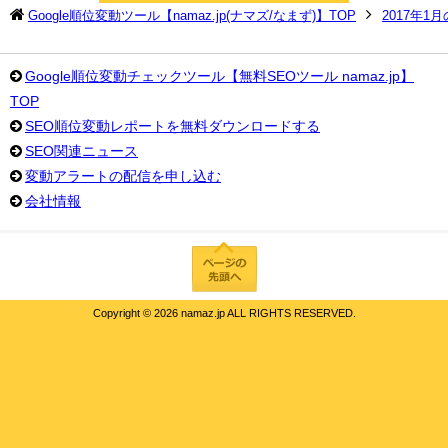
Google順位変動ツール【namaz.jp(ナマズ/なまず)】TOP
2017年1
Google順位変動チェックツール【無料SEOツール namaz.jp】
TOP
SEO順位変動レポートを無料ダウンロードする
SEO関連ニュース
変動アラートの配信を申し込む
会社情報
Copyright ©
2026 namaz.jp ALL RIGHTS RESERVED.