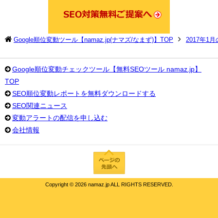
Google順位変動ツール【namaz.jp(ナマズ/なまず)】TOP
2017年1
Google順位変動チェックツール【無料SEOツール namaz.jp】
TOP
SEO順位変動レポートを無料ダウンロードする
SEO関連ニュース
変動アラートの配信を申し込む
会社情報
Copyright ©
2026 namaz.jp ALL RIGHTS RESERVED.