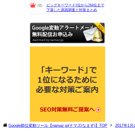
Google順位変動ツール【namaz.jp(ナマズ/なまず)】TOP
2017年1