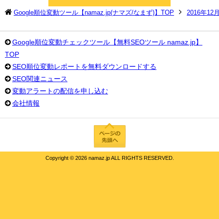
Google順位変動ツール【namaz.jp(ナマズ/なまず)】TOP
2016年1
Google順位変動チェックツール【無料SEOツール namaz.jp】
TOP
SEO順位変動レポートを無料ダウンロードする
SEO関連ニュース
変動アラートの配信を申し込む
会社情報
Copyright ©
2026 namaz.jp ALL RIGHTS RESERVED.