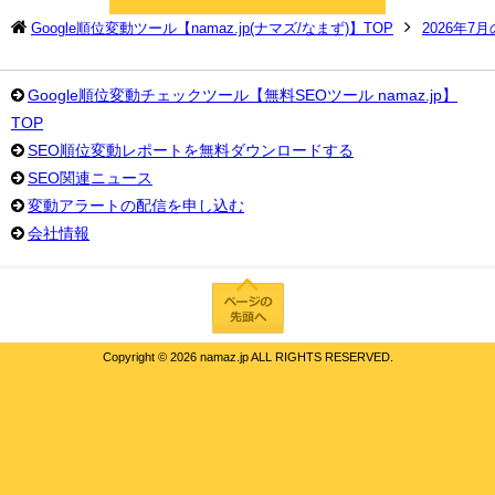
Google順位変動ツール【namaz.jp(ナマズ/なまず)】TOP
2026年7
Google順位変動チェックツール【無料SEOツール namaz.jp】
TOP
SEO順位変動レポートを無料ダウンロードする
SEO関連ニュース
変動アラートの配信を申し込む
会社情報
Copyright ©
2026 namaz.jp ALL RIGHTS RESERVED.