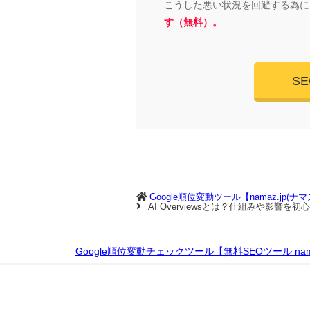
こうした悪い状況を回避する為に
す（無料）。
S
Google順位変動ツール【namaz.jp(ナ
AI Overviewsとは？仕組みや影響
Google順位変動チェックツール【無料SEOツール nama