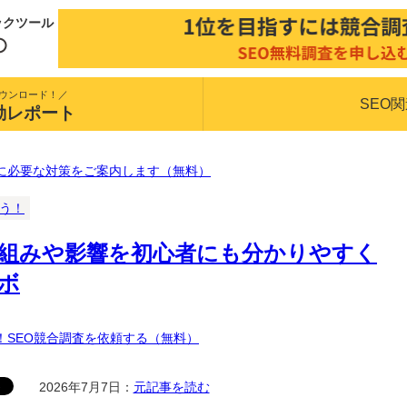
ックツール
ウンロード！／
SEO
動レポート
に必要な対策をご案内します（無料）
揃う！
とは？仕組みや影響を初心者にも分かりやすく
ボ
！SEO競合調査を依頼する（無料）
2026年7月7日：
元記事を読む