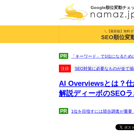
Google順位変動チェ
＼【最新版】無料ダ
SEO順位変
PR
「キーワード」で1位になるため
注目
SEO対策に必要なものが全て
AI Overviews
解説ディーボのSEOラ
PR
1位を目指すには競合調査が重要