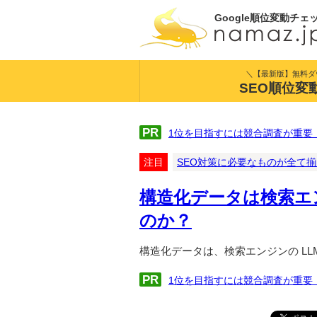
Google順位変動チェ
＼【最新版】無料ダ
SEO順位変
PR
1位を目指すには競合調査が重要
注目
SEO対策に必要なものが全て
構造化データは検索エ
のか？
構造化データは、検索エンジンの L
PR
1位を目指すには競合調査が重要