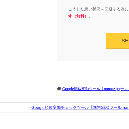
こうした悪い状況を回避する為に
す（無料）。
S
Google順位変動ツール【namaz.jp(ナ
Google順位変動チェックツール【無料SEOツール nama