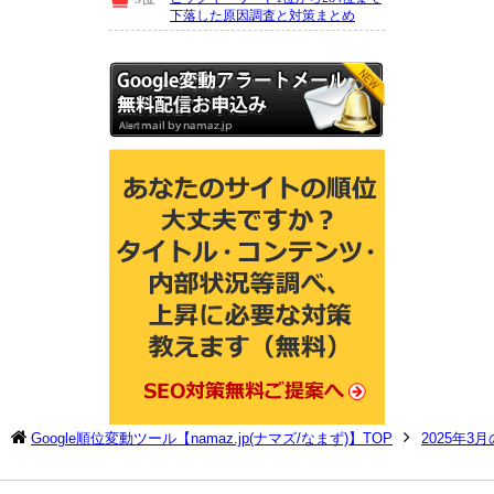
Google順位変動ツール【namaz.jp(ナマズ/なまず)】TOP
2025年3