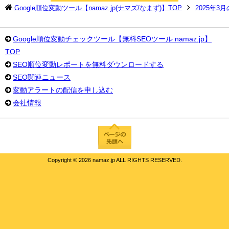
Google順位変動ツール【namaz.jp(ナマズ/なまず)】TOP
2025年3
Google順位変動チェックツール【無料SEOツール namaz.jp】
TOP
SEO順位変動レポートを無料ダウンロードする
SEO関連ニュース
変動アラートの配信を申し込む
会社情報
Copyright ©
2026 namaz.jp ALL RIGHTS RESERVED.