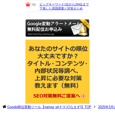
Google順位変動ツール【namaz.jp(ナマズ/なまず)】TOP
2025年3