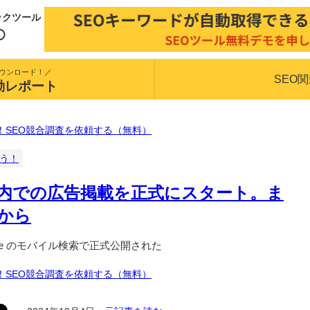
ックツール
ウンロード！／
SEO
動レポート
！SEO競合調査を依頼する（無料）
揃う！
rview内での広告掲載を正式にスタート。ま
から
oogle のモバイル検索で正式公開された
！SEO競合調査を依頼する（無料）