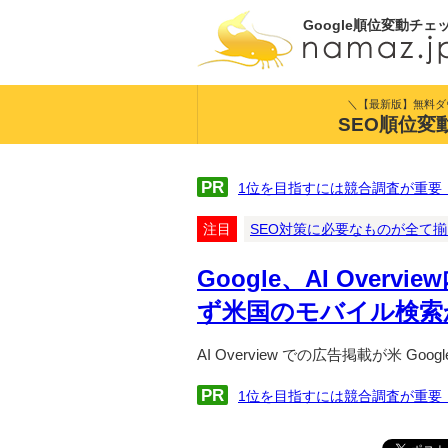
Google順位変動チェ
＼【最新版】無料ダ
SEO順位変
PR
1位を目指すには競合調査が重要
注目
SEO対策に必要なものが全て
Google、AI Ove
ず米国のモバイル検索
AI Overview での広告掲載が米 G
PR
1位を目指すには競合調査が重要