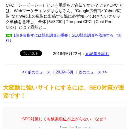
CPC（シーピーシー）という用語をご存知ですか？ この“CPC”と
は、Webマーケティングはもちろん、“Google広告”や“Yahoo!広
告”などWeb上の広告に出稿する際に必ず知っておきたいクリッ
ク単価を意味し、全体 [&#8230;] The post CPC（Cost Per
Click）とは？意味と...
1位を目指すには競合調査が重要！SEO競合調査を依頼する（無
PR
料）
2016年6月22日：
元記事を読む
<< 前のニュース
|
2016年6月
|
次のニュース >>
大変動に強いサイトにするには、SEO対策が重
要です！
SEO対策しても検索順位が上がらない…なぜ？