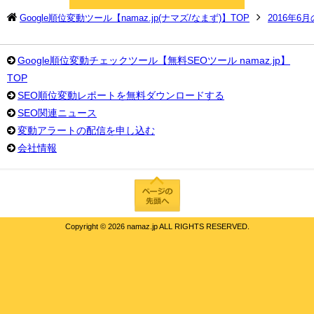
Google順位変動ツール【namaz.jp(ナマズ/なまず)】TOP
2016年6
Google順位変動チェックツール【無料SEOツール namaz.jp】
TOP
SEO順位変動レポートを無料ダウンロードする
SEO関連ニュース
変動アラートの配信を申し込む
会社情報
Copyright ©
2026 namaz.jp ALL RIGHTS RESERVED.