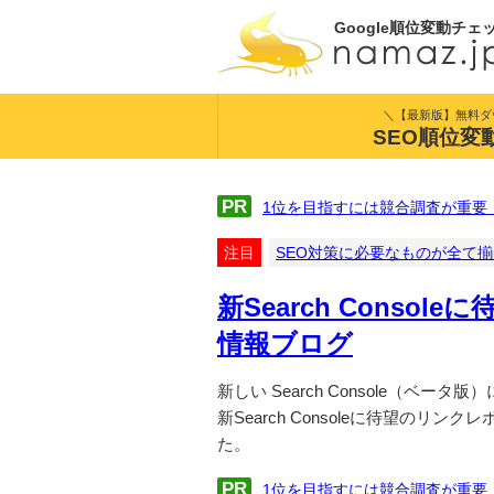
Google順位変動チェ
＼【最新版】無料ダ
SEO順位変
PR
1位を目指すには競合調査が重要
注目
SEO対策に必要なものが全て
新Search Conso
情報ブログ
新しい Search Console（
新Search Consoleに待望のリ
た。
PR
1位を目指すには競合調査が重要