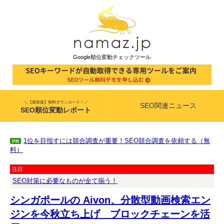
Google順位変動チェックツール
＼【最新版】無料ダウンロード！／
SEO関連ニュース
SEO順位変動レポート
1位を目指すには競合調査が重要！SEO競合調査を依頼する（無
PR
料）
注目
SEO対策に必要なものが全て揃う！
シンガポールの Aivon、分散型動画検索エン
ジンを今秋立ち上げ ブロックチェーンを活