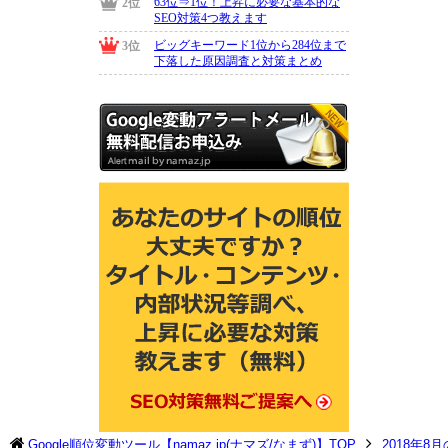
Google順位変動ツール【namaz.jp(ナマズ/なまず)】TOP
2018年8