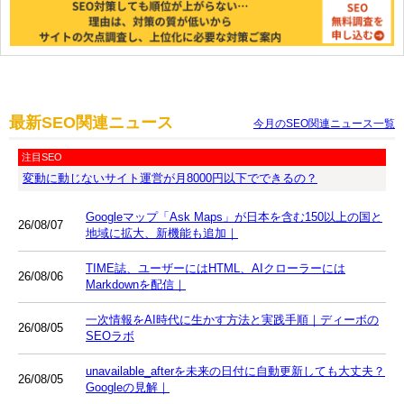
最新SEO関連ニュース
今月のSEO関連ニュース一覧
注目SEO
変動に動じないサイト運営が月8000円以下でできるの？
Googleマップ「Ask Maps」が日本を含む150以上の国と
26/08/07
地域に拡大、新機能も追加｜
TIME誌、ユーザーにはHTML、AIクローラーには
26/08/06
Markdownを配信｜
一次情報をAI時代に生かす方法と実践手順｜ディーボの
26/08/05
SEOラボ
unavailable_afterを未来の日付に自動更新しても大丈夫？
26/08/05
Googleの見解｜