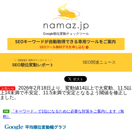
Google順位変動チェックツール
＼【最新版】無料ダウンロード！／
SEO関連ニュース
SEO順位変動レポート
2026年2月18日より、変動値14以上で大変動、11.5以
お知らせ
上14未満で不安定、11.5未満で安定となるよう閾値を修正し
ました。
「キーワード」で1位になるために必要な対策をご案内します（無
PR
料）