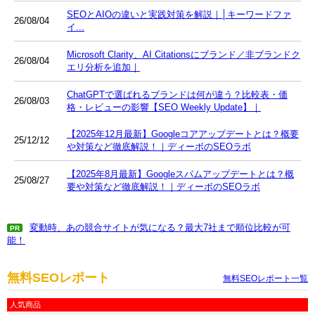
SEOとAIOの違いと実践対策を解説｜│キーワードファ
26/08/04
イ...
Microsoft Clarity、AI Citationsにブランド／非ブランドク
26/08/04
エリ分析を追加｜
ChatGPTで選ばれるブランドは何が違う？比較表・価
26/08/03
格・レビューの影響【SEO Weekly Update】｜
【2025年12月最新】Googleコアアップデートとは？概要
25/12/12
や対策など徹底解説！｜ディーボのSEOラボ
【2025年8月最新】Googleスパムアップデートとは？概
25/08/27
要や対策など徹底解説！｜ディーボのSEOラボ
変動時、あの競合サイトが気になる？最大7社まで順位比較が可
PR
能！
無料SEOレポート
無料SEOレポート一覧
人気商品