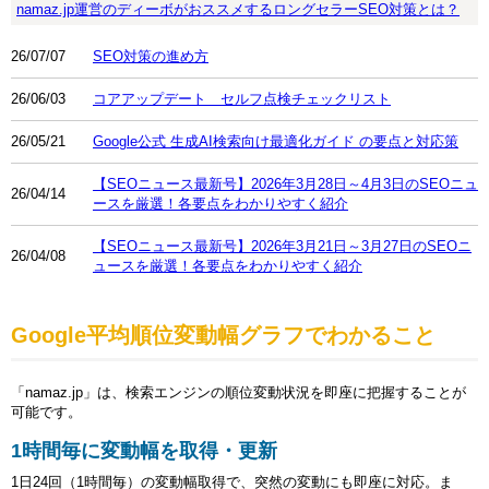
namaz.jp運営のディーボがおススメするロングセラーSEO対策とは？
26/07/07
SEO対策の進め方
26/06/03
コアアップデート セルフ点検チェックリスト
26/05/21
Google公式 生成AI検索向け最適化ガイド の要点と対応策
【SEOニュース最新号】2026年3月28日～4月3日のSEOニュ
26/04/14
ースを厳選！各要点をわかりやすく紹介
【SEOニュース最新号】2026年3月21日～3月27日のSEOニ
26/04/08
ュースを厳選！各要点をわかりやすく紹介
Google平均順位変動幅グラフでわかること
「namaz.jp」は、検索エンジンの順位変動状況を即座に把握することが
可能です。
1時間毎に変動幅を取得・更新
1日24回（1時間毎）の変動幅取得で、突然の変動にも即座に対応。ま