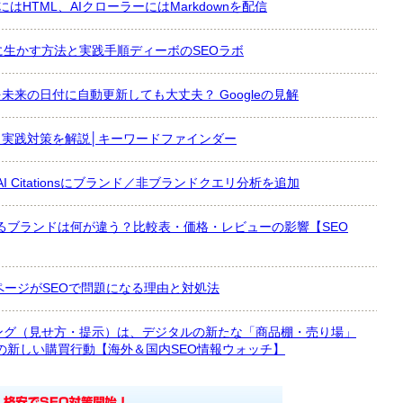
にはHTML、AIクローラーにはMarkdownを配信
に生かす方法と実践手順ディーボのSEOラボ
afterを未来の日付に自動更新しても大丈夫？ Googleの見解
いと実践対策を解説│キーワードファインダー
rity、AI Citationsにブランド／非ブランドクエリ分析を追加
ばれるブランドは何が違う？比較表・価格・レビューの影響【SEO
ページがSEOで問題になる理由と対処法
ミング（見せ方・提示）は、デジタルの新たな「商品棚・売り場」
時代の新しい購買行動【海外＆国内SEO情報ウォッチ】